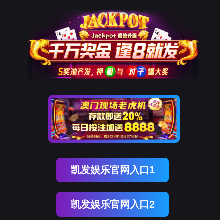
凯发娱乐官网入口1
凯发娱乐官网入口2