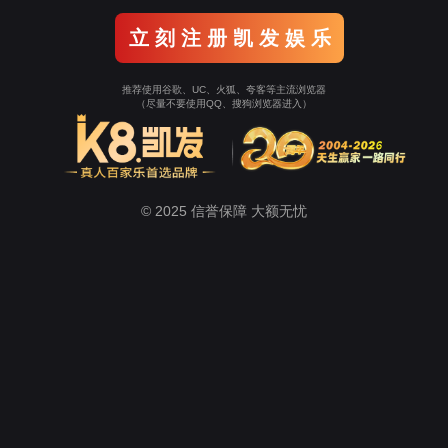
立 刻 注 册 凯 发 娱 乐
推荐使用谷歌、UC、火狐、夸客等主流浏览器
（尽量不要使用QQ、搜狗浏览器进入）
© 2025 信誉保障 大额无忧